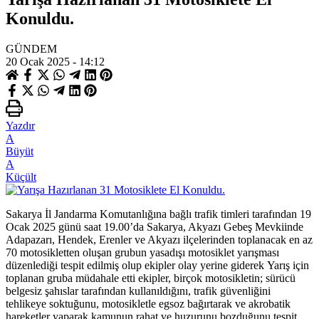
Konuldu.
GÜNDEM
20 Ocak 2025 - 14:12
Yazdır
A
Büyüt
A
Küçült
Sakarya İl Jandarma Komutanlığına bağlı trafik timleri tarafından 19
Ocak 2025 günü saat 19.00’da Sakarya, Akyazı Gebeş Mevkiinde
Adapazarı, Hendek, Erenler ve Akyazı ilçelerinden toplanacak en az
70 motosikletten oluşan grubun yasadışı motosiklet yarışması
düzenlediği tespit edilmiş olup ekipler olay yerine giderek Yarış için
toplanan gruba müdahale etti ekipler, birçok motosikletin; sürücü
belgesiz şahıslar tarafından kullanıldığını, trafik güvenliğini
tehlikeye soktuğunu, motosikletle egsoz bağırtarak ve akrobatik
hareketler yaparak kamunun rahat ve huzurunu bozduğunu tespit