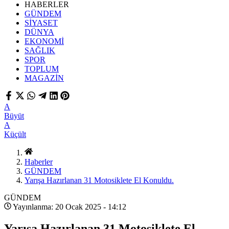
HABERLER
GÜNDEM
SİYASET
DÜNYA
EKONOMİ
SAĞLIK
SPOR
TOPLUM
MAGAZİN
A
Büyüt
A
Küçült
Haberler
GÜNDEM
Yarışa Hazırlanan 31 Motosiklete El Konuldu.
GÜNDEM
Yayınlanma: 20 Ocak 2025 - 14:12
Yarışa Hazırlanan 31 Motosiklete El