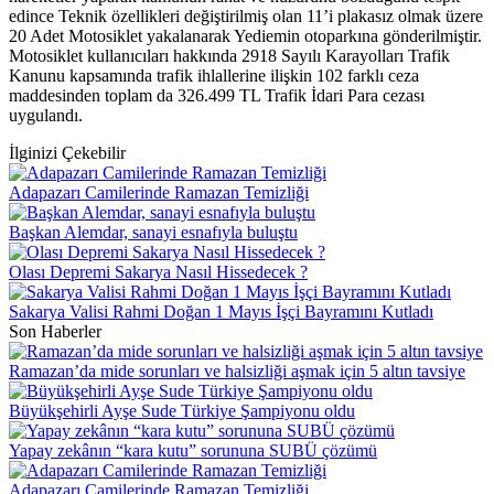
edince Teknik özellikleri değiştirilmiş olan 11’i plakasız olmak üzere
20 Adet Motosiklet yakalanarak Yediemin otoparkına gönderilmiştir.
Motosiklet kullanıcıları hakkında 2918 Sayılı Karayolları Trafik
Kanunu kapsamında trafik ihlallerine ilişkin 102 farklı ceza
maddesinden toplam da 326.499 TL Trafik İdari Para cezası
uygulandı.
İlginizi Çekebilir
Adapazarı Camilerinde Ramazan Temizliği
Başkan Alemdar, sanayi esnafıyla buluştu
Olası Depremi Sakarya Nasıl Hissedecek ?
Sakarya Valisi Rahmi Doğan 1 Mayıs İşçi Bayramını Kutladı
Son Haberler
Ramazan’da mide sorunları ve halsizliği aşmak için 5 altın tavsiye
Büyükşehirli Ayşe Sude Türkiye Şampiyonu oldu
Yapay zekânın “kara kutu” sorununa SUBÜ çözümü
Adapazarı Camilerinde Ramazan Temizliği