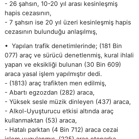
- 26 şahsın, 10-20 yıl arası kesinleşmiş
hapis cezasının,
- 7 şahsın ise 20 yıl üzeri kesinleşmiş hapis
cezasının bulunduğu anlaşılmış,
• Yapılan trafik denetimlerinde; (181 Bin
077) araç ve sürücü denetlenmiş, kural ihlali
yapan ve eksikliği bulunan (30 Bin 609)
araca yasal işlem yapılmıştır dedi.
- (1813) araç trafikten men edilmiş,
- Abartı egzozdan (282) araca,
- Yüksek sesle müzik dinleyen (437) araca,
- Alkol-Uyuşturucu etkisi altında araç
kullanmaktan (53) araca,
- Hatalı parktan (4 Bin 712) araca cezai
işlem uygulanmış, (225) araç otoparka