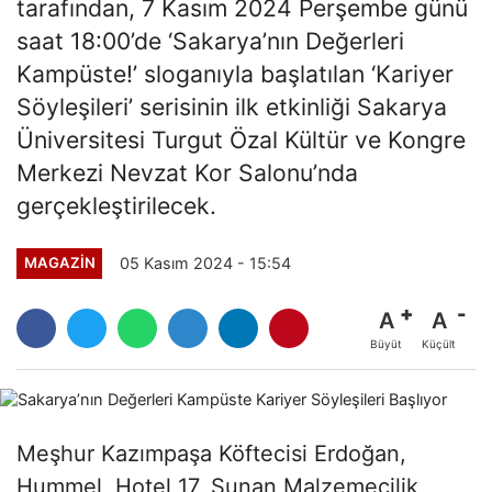
tarafından, 7 Kasım 2024 Perşembe günü
saat 18:00’de ‘Sakarya’nın Değerleri
Kampüste!’ sloganıyla başlatılan ‘Kariyer
Söyleşileri’ serisinin ilk etkinliği Sakarya
Üniversitesi Turgut Özal Kültür ve Kongre
Merkezi Nevzat Kor Salonu’nda
gerçekleştirilecek.
05 Kasım 2024 - 15:54
MAGAZİN
A
A
Büyüt
Küçült
Meşhur Kazımpaşa Köftecisi Erdoğan,
Hummel, Hotel 17, Sunan Malzemecilik,