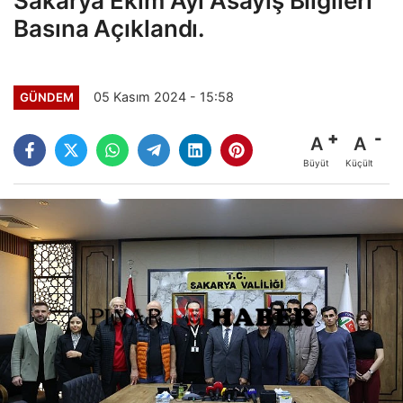
Sakarya Ekim Ayı Asayiş Bilgileri
Basına Açıklandı.
05 Kasım 2024 - 15:58
GÜNDEM
A
A
Büyüt
Küçült