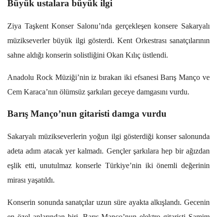
Büyük ustalara büyük ilgi
Ziya Taşkent Konser Salonu’nda gerçekleşen konsere Sakaryalı
müzikseverler büyük ilgi gösterdi. Kent Orkestrası sanatçılarının
sahne aldığı konserin solistliğini Okan Kılıç üstlendi.
Anadolu Rock Müziği’nin iz bırakan iki efsanesi
Barış Manço ve
Cem Karaca’nın ölümsüz şarkıları geceye damgasını vurdu.
Barış Manço’nun gitaristi damga vurdu
Sakaryalı müzikseverlerin yoğun ilgi gösterdiği konser salonunda
adeta adım atacak yer kalmadı. Gençler şarkılara hep bir ağızdan
eşlik etti, unutulmaz konserle Türkiye’nin iki önemli değerinin
mirası yaşatıldı.
Konserin sonunda sanatçılar uzun süre ayakta alkışlandı. Gecenin
en özel anlarından biri, Barış Manço’nun elektro gitaristi Samim