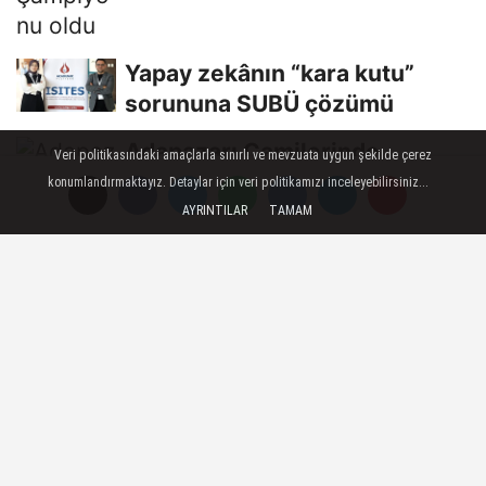
Yapay zekânın “kara kutu”
sorununa SUBÜ çözümü
Adapazarı Camilerinde
Veri politikasındaki amaçlarla sınırlı ve mevzuata uygun şekilde çerez
Ramazan Temizliği
konumlandırmaktayız. Detaylar için veri politikamızı inceleyebilirsiniz...
AYRINTILAR
TAMAM
Erenler Belediye Başkanı Dinç
İlçedeki Muhtarlarla Buluştu