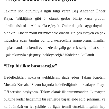
Takımın son durumuyla ilgili bilgi veren Baş Antrenör Önder
Kaya, “Bildiğiniz gibi 5. olarak grubu bitirip karşı grubun
dördüncüsü olan Akhisar’la eşleştik. Onlar da çok saygı duyulan
bir ekip. Elbette zorlu bir mücadele olacak. En çok isteyen en çok
mücadele eden tarafın bu turu geçeceğine inanıyorum. İnşallah
deplasmanda da kendi evimizde de galip gelerek seriyi rahat sonra
uşak takımıyla eşleşmeyi bekleyeceğiz” ifadelerini kullandı.
“Hep birlikte başaracağız”
Hedefledikleri noktaya geldiklerini ifade eden Takım Kaptanı
Mustafa Kırcalı, “Sezon başında hedeflediğimiz noktadayız. Play-
Off serisine başlıyoruz. Takım olarak ilk antrenmandan ilk maçtan
bugüne kadar hedefimiz bu serilerde başarı elde edip şehrimizi ve
kulübümüzü en iyi şekilde bu ligde temsil etmekti. İnşallah hep