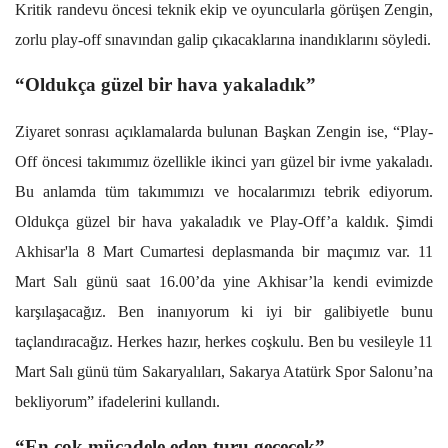
Kritik randevu öncesi teknik ekip ve oyuncularla görüşen Zengin,
zorlu play-off sınavından galip çıkacaklarına inandıklarını söyledi.
“Oldukça güzel bir hava yakaladık”
Ziyaret sonrası açıklamalarda bulunan Başkan Zengin ise, “Play-
Off öncesi takımımız özellikle ikinci yarı güzel bir ivme yakaladı.
Bu anlamda tüm takımımızı ve hocalarımızı tebrik ediyorum.
Oldukça güzel bir hava yakaladık ve Play-Off’a kaldık. Şimdi
Akhisar'la 8 Mart Cumartesi deplasmanda bir maçımız var.
11
Mart Salı günü saat 16.00’da yine Akhisar’la kendi evimizde
karşılaşacağız.
Ben inanıyorum ki iyi bir galibiyetle bunu
taçlandıracağız
. Herkes hazır, herkes coşkulu. Ben bu vesileyle 11
Mart Salı günü tüm Sakaryalıları, Sakarya Atatürk Spor Salonu’na
bekliyorum” ifadelerini kullandı.
“En çok mücadele eden turu geçecek”