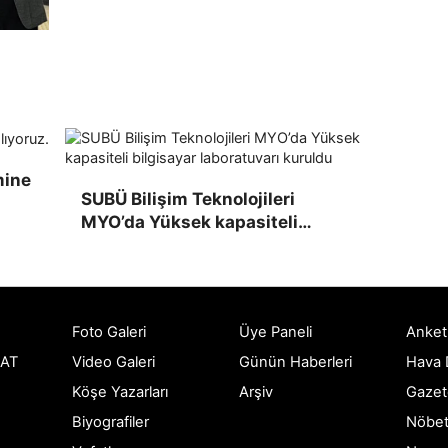
mine
SUBÜ Bilişim Teknolojileri
MYO’da Yüksek kapasiteli
bilgisayar laboratuvarı kuruldu
Foto Galeri
Üye Paneli
Anket
AT
Video Galeri
Günün Haberleri
Hava
Köşe Yazarları
Arşiv
Gazet
Biyografiler
Nöbet