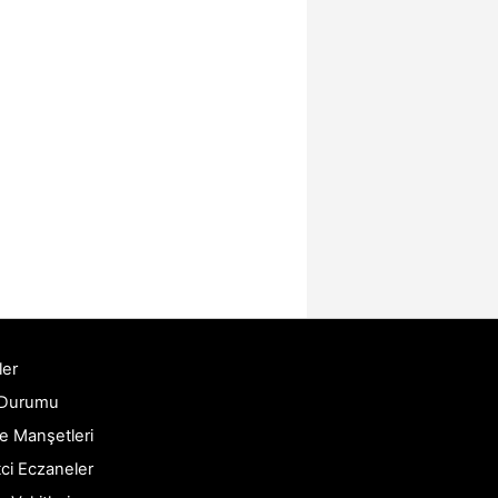
ler
 Durumu
e Manşetleri
ci Eczaneler