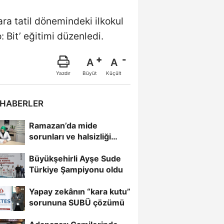
ra tatil dönemindeki ilkokul
 Bit’ eğitimi düzenledi.
A
A
Büyüt
Küçült
Yazdır
 HABERLER
Ramazan’da mide
sorunları ve halsizliği
aşmak için 5 altın tavsiye
Büyükşehirli Ayşe Sude
Türkiye Şampiyonu oldu
Yapay zekânın “kara kutu”
sorununa SUBÜ çözümü