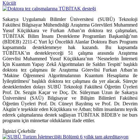
Küçült
Sakarya Uygulamalı Bilimler Üniversitesi (SUBÜ) Teknoloji
Fakültesi Bilgisayar Mühendisliği Araştırma Görevlileri Muhammed
Yusuf Küçükkara ve Furkan Atban’ın doktora tez çalışmaları,
TÜBİTAK Bilim İnsanı Destekleme Programları Başkanlığı’nın
(BİDEB) 2211-C Yurt İçi Öncelikli Alanlar Doktora Burs Programı
kapsamında desteklenmeye hak kazandı. Bu kapsamda
TÜBİTAK’ın destekleyeceği 51 çalışma arasında Araştırma
Görevlisi Muhammed Yusuf Küçükkara’nın ‘Nesnelerin İnterneti
İçin Kuantum Yapay Zekâ Algoritmaları ile Saldırı Tespiti’ başlıklı
doktora tez çalışması ile Araştırma Görevlisi Furkan Atban’ın
‘Makine Öğrenmesi Algoritmalarının Kuantum Hesaplama ile
İyileştirilmesi’ başlıklı doktora tez çalışması da yer alacak. Süreçte
desteklerinden dolayı SUBÜ Teknoloji Fakültesi Öğretim Üyeleri
Prof. Dr. Sezgin Kaçar ve Doç. Dr. Süleyman Uzun ile Sakarya
Üniversitesi (SAÜ) Bilgisayar ve Bilişim Bilimleri Fakültesi
Öğretim Üyeleri Prof. Dr. Cüneyt Bayılmış ve Prof. Dr. Devrim
Akgün’e teşekkür eden Küçükkara ve Atban; bilim insanlarını teşvik
ederek çalışmalarına destek sağlayan TÜBİTAK BİDEB’e ise burs
programı için minnettar olduklarını ifade ettiler.
İlginizi Çekebilir