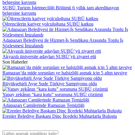
SUBÜ Turizm İşletmeciliği Bölümü 6 yıllık tam akreditasyon
belgesine kavuştu
Öğrencilerin kariyer yolculuğuna SUBÜ katkısı
Adapazarı Belediyesi ile Hizmet-İş Sendikası Arasında Toplu İş
Sözleşmesi İmzalandı
Akyazılı üniversite adayları SUBÜ’yü ziyaret etti
Son Haberler
Ramazan’da mide sorunları ve halsizliği aşmak için 5 altın tavsiye
Büyükşehirli Ayşe Sude Türkiye Şampiyonu oldu
Yapay zekânın “kara kutu” sorununa SUBÜ çözümü
Adapazarı Camilerinde Ramazan Temizliği
Erenler Belediye Başkanı Dinç İlçedeki Muhtarlarla Buluştu