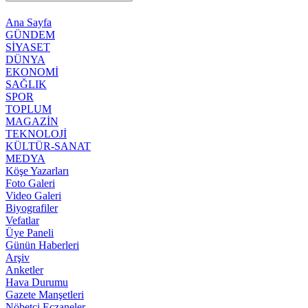
Ana Sayfa
GÜNDEM
SİYASET
DÜNYA
EKONOMİ
SAĞLIK
SPOR
TOPLUM
MAGAZİN
TEKNOLOJİ
KÜLTÜR-SANAT
MEDYA
Köşe Yazarları
Foto Galeri
Video Galeri
Biyografiler
Vefatlar
Üye Paneli
Günün Haberleri
Arşiv
Anketler
Hava Durumu
Gazete Manşetleri
Nöbetci Eczaneler