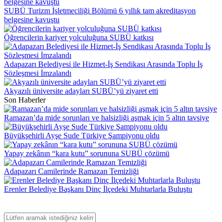
SUBÜ Turizm İşletmeciliği Bölümü 6 yıllık tam akreditasyon
belgesine kavuştu
Öğrencilerin kariyer yolculuğuna SUBÜ katkısı
Adapazarı Belediyesi ile Hizmet-İş Sendikası Arasında Toplu İş
Sözleşmesi İmzalandı
Akyazılı üniversite adayları SUBÜ’yü ziyaret etti
Son Haberler
Ramazan’da mide sorunları ve halsizliği aşmak için 5 altın tavsiye
Büyükşehirli Ayşe Sude Türkiye Şampiyonu oldu
Yapay zekânın “kara kutu” sorununa SUBÜ çözümü
Adapazarı Camilerinde Ramazan Temizliği
Erenler Belediye Başkanı Dinç İlçedeki Muhtarlarla Buluştu