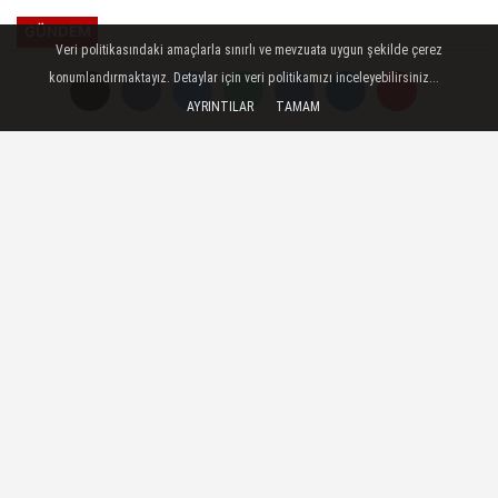
GÜNDEM
Veri politikasındaki amaçlarla sınırlı ve mevzuata uygun şekilde çerez
Yayınlanma: 08 Şubat 2025 - 15:49
konumlandırmaktayız. Detaylar için veri politikamızı inceleyebilirsiniz...
AYRINTILAR
TAMAM
Sakarya'nın su kaynakları
güvence altına alınacak
SASKİ, Tarım ve Orman Bakanlığı’na bağlı
Su Yönetimi Genel Müdürlüğü ile
gerçekleştirileceği ortak projede su
kaynaklarının sürdürülebilirliğini ve
güvenliğini bir üst seviyeye taşıyacak.
Proje ile herhangi bir afet anında su
kaynaklarının güvenle kullanılması için
gerekli tedbirler de alınacak.