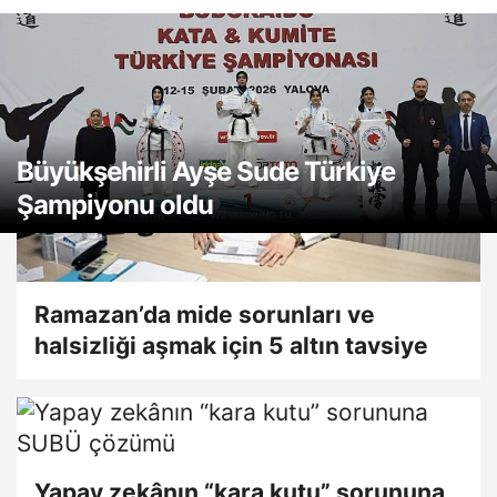
Büyükşehirli Ayşe Sude Türkiye
Büyükşehirli Ayşe Sude Türkiye
Şampiyonu oldu
Şampiyonu oldu
Ramazan’da mide sorunları ve
halsizliği aşmak için 5 altın tavsiye
Yapay zekânın “kara kutu” sorununa